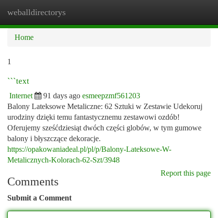
weballdirectorys
Togg
navi
Home
1
```text
Internet
91 days ago
esmeepzmf561203
Balony Lateksowe Metaliczne: 62 Sztuki w Zestawie Udekoruj
urodziny dzięki temu fantastycznemu zestawowi ozdób!
Oferujemy sześćdziesiąt dwóch części globów, w tym gumowe
balony i błyszczące dekoracje.
https://opakowaniadeal.pl/pl/p/Balony-Lateksowe-W-
Metalicznych-Kolorach-62-Szt/3948
Report this page
Comments
Submit a Comment