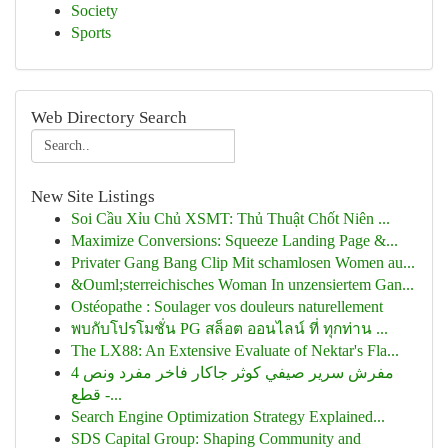
Society
Sports
Web Directory Search
New Site Listings
Soi Cầu Xỉu Chủ XSMT: Thủ Thuật Chốt Niên ...
Maximize Conversions: Squeeze Landing Page &...
Privater Gang Bang Clip Mit schamlosen Women au...
&Ouml;sterreichisches Woman In unzensiertem Gan...
Ostéopathe : Soulager vos douleurs naturellement
พบกับโปรโมชั่น PG สล็อต ออนไลน์ ที่ ทุกท่าน ...
The LX88: An Extensive Evaluate of Nektar's Fla...
مفرش سرير صيفي كوثر جاكار فاخر مفرد ونص 4
قطع -...
Search Engine Optimization Strategy Explained...
SDS Capital Group: Shaping Community and