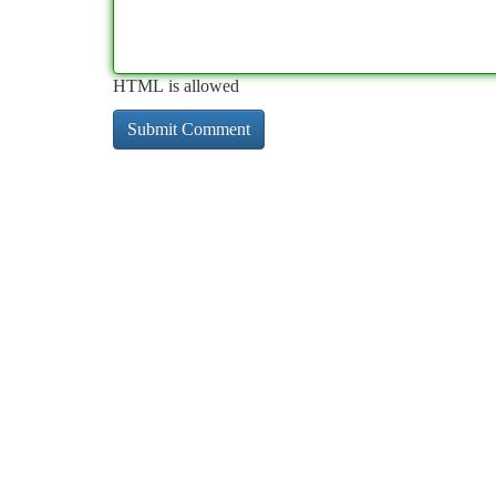
HTML is allowed