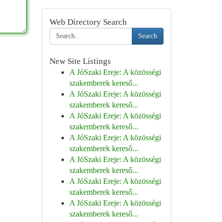
Web Directory Search
Search
New Site Listings
A JóSzaki Ereje: A közösségi
szakemberek kereső...
A JóSzaki Ereje: A közösségi
szakemberek kereső...
A JóSzaki Ereje: A közösségi
szakemberek kereső...
A JóSzaki Ereje: A közösségi
szakemberek kereső...
A JóSzaki Ereje: A közösségi
szakemberek kereső...
A JóSzaki Ereje: A közösségi
szakemberek kereső...
A JóSzaki Ereje: A közösségi
szakemberek kereső...