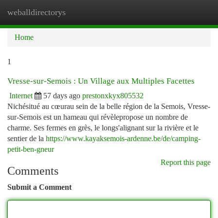
weballdirectorys
Togg
navi
Home
1
Vresse-sur-Semois : Un Village aux Multiples Facettes
Internet
57 days ago
prestonxkyx805532
Nichésitué au cœurau sein de la belle région de la Semois, Vresse-
sur-Semois est un hameau qui révèlepropose un nombre de
charme. Ses fermes en grès, le longs'alignant sur la rivière et le
sentier de la
https://www.kayaksemois-ardenne.be/de/camping-
petit-ben-gneur
Report this page
Comments
Submit a Comment