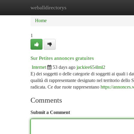
weballdirectorys
Home
New Site Listings
Add Site
Ca
Home
1
Sur Petites annonces gratuites
Internet
53 days ago
jackiee654lml2
E) dei soggetti o delle categorie di soggetti ai quali i
qualità di rappresentante designato nel territorio dello S
radicata. Ce due ruote rappresentano
https://annonces
Comments
Submit a Comment