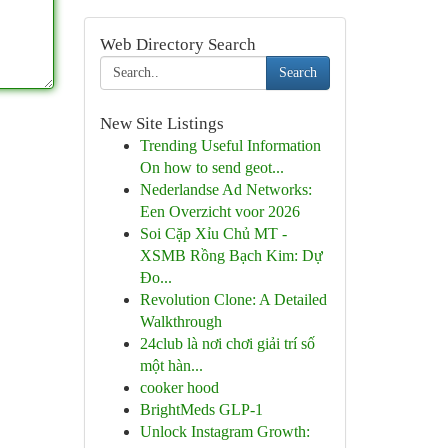
Web Directory Search
Search
New Site Listings
Trending Useful Information
On how to send geot...
Nederlandse Ad Networks:
Een Overzicht voor 2026
Soi Cặp Xỉu Chủ MT -
XSMB Rồng Bạch Kim: Dự
Đo...
Revolution Clone: A Detailed
Walkthrough
24club là nơi chơi giải trí số
một hàn...
cooker hood
BrightMeds GLP-1
Unlock Instagram Growth: