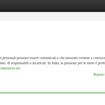
tegories
Register
Login
 dati personali possono essere comunicati o che possono venirne a conosc
tato, di responsabili o incaricati. In Italia, la passione per le moto è pro
.wannonces.eu/
Report 