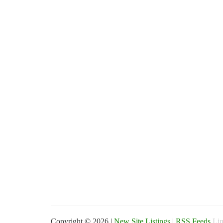
Copyright © 2026 |
New Site Listings
|
RSS Feeds
Lin