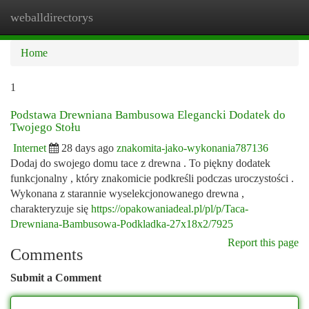
weballdirectorys
Togg
navi
Home
1
Podstawa Drewniana Bambusowa Elegancki Dodatek do
Twojego Stołu
Internet
28 days ago
znakomita-jako-wykonania787136
Dodaj do swojego domu tace z drewna . To piękny dodatek
funkcjonalny , który znakomicie podkreśli podczas uroczystości .
Wykonana z starannie wyselekcjonowanego drewna ,
charakteryzuje się
https://opakowaniadeal.pl/pl/p/Taca-
Drewniana-Bambusowa-Podkladka-27x18x2/7925
Report this page
Comments
Submit a Comment