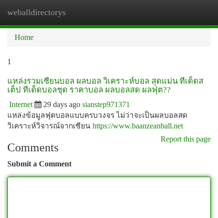
weballdirectorys
Togg
navi
Home
1
แหล่งรวมเซียนบอล ผลบอล วิเคราะห์บอล สุดแม่น ทีเด็ดส
เต็ป ทีเด็ดบอลชุด ราคาบอล ผลบอลสด ผลฟุต??
Internet
29 days ago
sianstep971371
แหล่งข้อมูลฟุตบอลแบบครบวงจร ไม่ว่าจะเป็นผลบอลสด
วิเคราะห์วิจารณ์จากเซียน
https://www.baanzeanball.net
Report this page
Comments
Submit a Comment