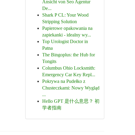
Ansicht von Seo Agentur
De...
Shark P CL: Your Wood
Stripping Solution
Papierowe opakowania na
zapiekanki - idealny wy...
Top Urologist Doctor in
Patna
The Bingoplus: the Hub for
Tongits
Columbus Ohio Locksmith:
Emergency Car Key Repl...
Pokrywa na Pudełko z
Chusteczkami: Nowy Wygląd
...
Hello GPT 是什么意思？ 初
学者指南