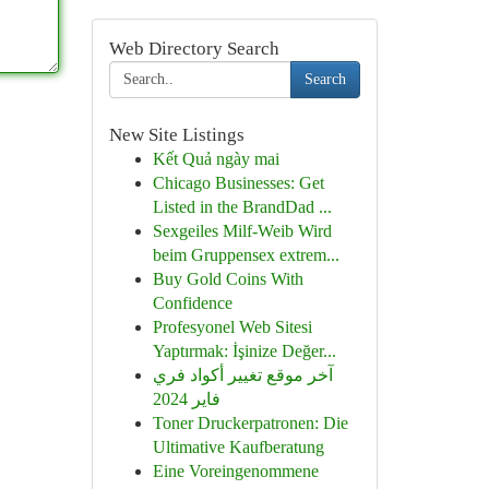
Web Directory Search
Search
New Site Listings
Kết Quả ngày mai
Chicago Businesses: Get
Listed in the BrandDad ...
Sexgeiles Milf-Weib Wird
beim Gruppensex extrem...
Buy Gold Coins With
Confidence
Profesyonel Web Sitesi
Yaptırmak: İşinize Değer...
آخر موقع تغيير أكواد فري
فاير 2024
Toner Druckerpatronen: Die
Ultimative Kaufberatung
Eine Voreingenommene