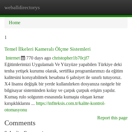
weballdirectorys
Togg
navi
Home
1
Temel İlkeleri Kameralı Ölçme Sistemleri
Internet
770 days ago
christopher1b70cjf7
Eğitimlerimizi Uygulamalı Ve Yüzyüze yapabilen Türkiye deki
tenha yetişek kurumu olarak, sertifika programlarımızı da eğitim
kalitesini koruyabilmek hesabına 6 şahsiyet ile sınırlı tutuyoruz.
X4 lisansı değişik bir yerde kullanılırken dosyanıza rastgele bir
bilgisayar sisteminden kolay ve çarpık çurpuk erişim yapılır.
Kumaş rulo solgunm esnasında kumaşta oluşan kenar
kırışıklıklarını ...
https://infiteksis.com.tr/kalite-kontrol-
otomasyonu
Report this page
Comments