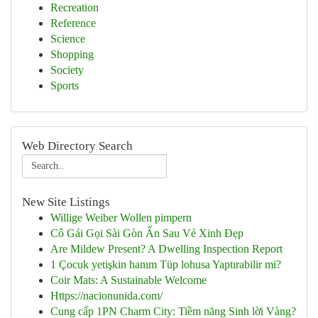
Recreation
Reference
Science
Shopping
Society
Sports
Web Directory Search
New Site Listings
Willige Weiber Wollen pimpern
Cô Gái Gọi Sài Gòn Ẩn Sau Vẻ Xinh Đẹp
Are Mildew Present? A Dwelling Inspection Report
1 Çocuk yetişkin hanım Tüp lohusa Yaptırabilir mi?
Coir Mats: A Sustainable Welcome
Https://nacionunida.com/
Cung cấp 1PN Charm City: Tiềm năng Sinh lời Vàng?