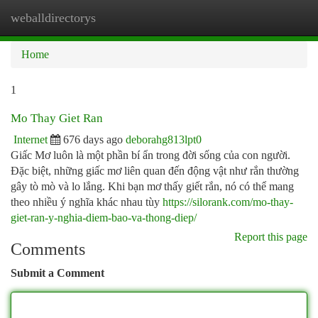
weballdirectorys
Togg
navi
Home
1
Mo Thay Giet Ran
Internet
676 days ago
deborahg813lpt0
Giấc Mơ luôn là một phần bí ẩn trong đời sống của con người.
Đặc biệt, những giấc mơ liên quan đến động vật như rắn thường
gây tò mò và lo lắng. Khi bạn mơ thấy giết rắn, nó có thể mang
theo nhiều ý nghĩa khác nhau tùy
https://silorank.com/mo-thay-
giet-ran-y-nghia-diem-bao-va-thong-diep/
Report this page
Comments
Submit a Comment