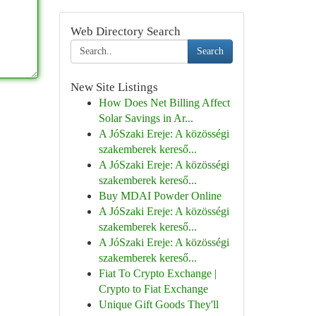
Web Directory Search
Search
New Site Listings
How Does Net Billing Affect
Solar Savings in Ar...
A JóSzaki Ereje: A közösségi
szakemberek kereső...
A JóSzaki Ereje: A közösségi
szakemberek kereső...
Buy MDAI Powder Online
A JóSzaki Ereje: A közösségi
szakemberek kereső...
A JóSzaki Ereje: A közösségi
szakemberek kereső...
Fiat To Crypto Exchange |
Crypto to Fiat Exchange
Unique Gift Goods They'll