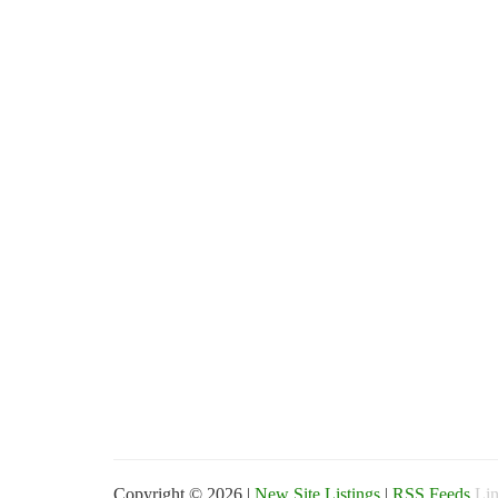
Copyright © 2026 |
New Site Listings
|
RSS Feeds
Lin