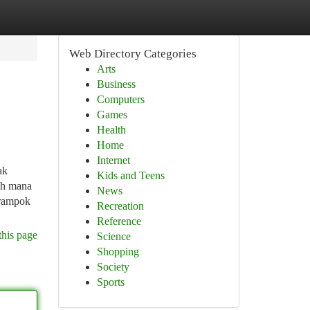
Web Directory Categories
Arts
Business
Computers
Games
Health
Home
Internet
ak
Kids and Teens
auh mana
News
erampok
Recreation
Reference
this page
Science
Shopping
Society
Sports