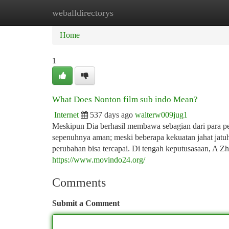
weballdirectorys
Home
New Site Listings
Add Site
Ca
Home
1
What Does Nonton film sub indo Mean?
Internet
537 days ago
walterw009jug1
Meskipun Dia berhasil membawa sebagian dari para pel
sepenuhnya aman; meski beberapa kekuatan jahat jatuh
perubahan bisa tercapai. Di tengah keputusasaan, A
https://www.movindo24.org/
Comments
Submit a Comment