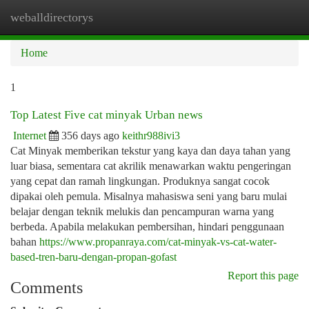
weballdirectorys
Togg
navi
Home
1
Top Latest Five cat minyak Urban news
Internet
356 days ago
keithr988ivi3
Cat Minyak memberikan tekstur yang kaya dan daya tahan yang
luar biasa, sementara cat akrilik menawarkan waktu pengeringan
yang cepat dan ramah lingkungan. Produknya sangat cocok
dipakai oleh pemula. Misalnya mahasiswa seni yang baru mulai
belajar dengan teknik melukis dan pencampuran warna yang
berbeda. Apabila melakukan pembersihan, hindari penggunaan
bahan
https://www.propanraya.com/cat-minyak-vs-cat-water-
based-tren-baru-dengan-propan-gofast
Report this page
Comments