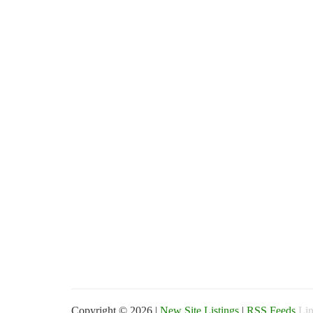
Copyright © 2026 |
New Site Listings
|
RSS Feeds
Lin