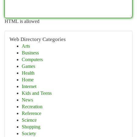
HTML is allowed
Web Directory Categories
Arts
Business
Computers
Games
Health
Home
Internet
Kids and Teens
News
Recreation
Reference
Science
Shopping
Society