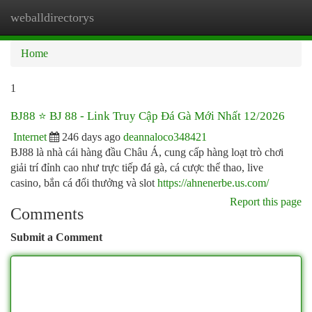
weballdirectorys
Togg
navi
Home
1
BJ88 ⭐️ BJ 88 - Link Truy Cập Đá Gà Mới Nhất 12/2026
Internet
246 days ago
deannaloco348421
BJ88 là nhà cái hàng đầu Châu Á, cung cấp hàng loạt trò chơi
giải trí đỉnh cao như trực tiếp đá gà, cá cược thể thao, live
casino, bắn cá đổi thưởng và slot
https://ahnenerbe.us.com/
Report this page
Comments
Submit a Comment